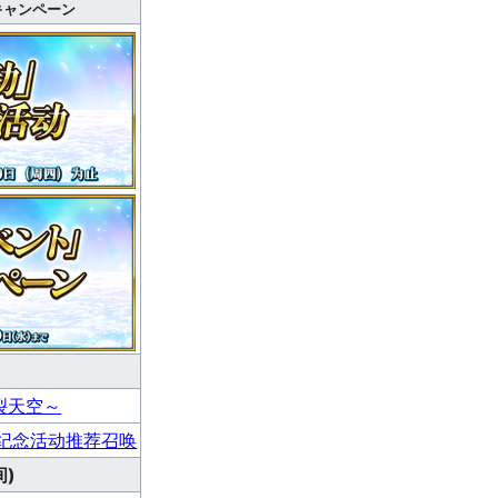
キャンペーン
裂天空～
纪念活动推荐召唤
)