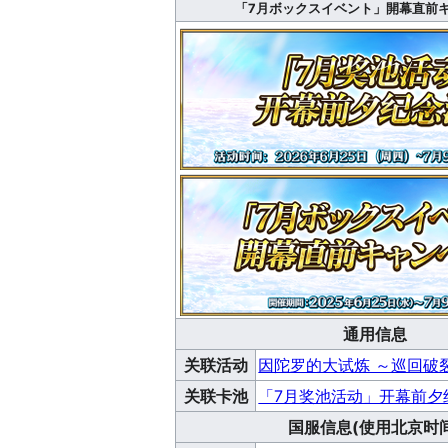
「7月ボックスイベント」開幕直前
通用信息
关联活动
因陀罗的大试炼 ～巡回破
关联卡池
「7月奖池活动」开幕前夕
国服信息(使用北京时间