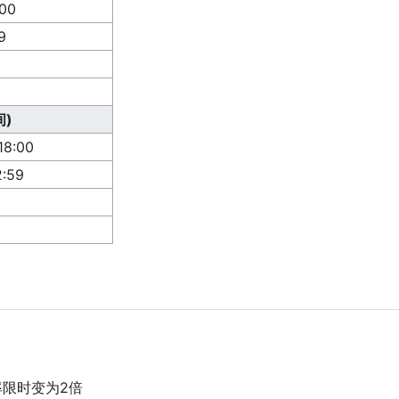
00
9
)
8:00
:59
率限时变为2倍