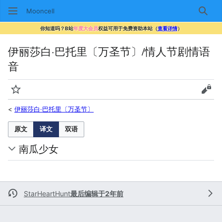
Mooncell
搜索
你知道吗？B站
年度大会员
权益可用于免费资助本站（
查看详情
）
伊丽莎白·巴托里〔万圣节〕/情人节剧情语
音
监视
查看
<
伊丽莎白·巴托里〔万圣节〕
原文
译文
双语
南瓜少女
StarHeartHunt
最后编辑于2年前