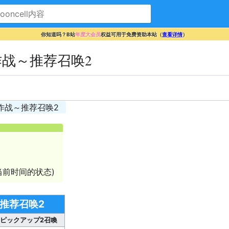
你知道吗？B站
年度大会员
权益可用于免费资助本站（
查看详情
）
作战～推荐召唤2
作战～推荐召唤2
前时间的状态)
推荐召唤2
～ピックアップ2召喚