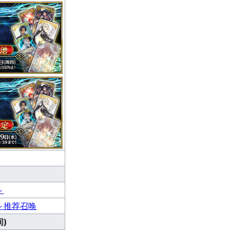
～
～推荐召唤
)