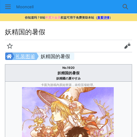
Mooncell
搜索
你知道吗？B站
年度大会员
权益可用于免费资助本站（
查看详情
）
妖精国的暑假
监视
查看
礼装图鉴
妖精国的暑假
No.1920
妖精国的暑假
妖精國の夏やすみ
卡面为游戏内原始资源，未经压缩处理。