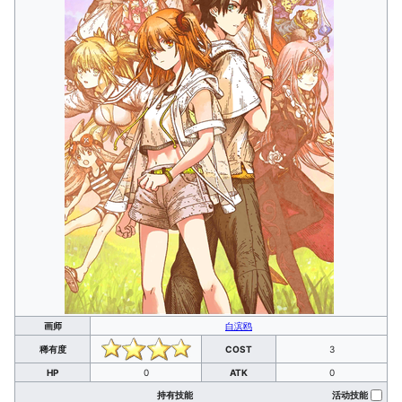
画师
白滨鸥
稀有度
COST
3
HP
0
ATK
0
持有技能
活动技能