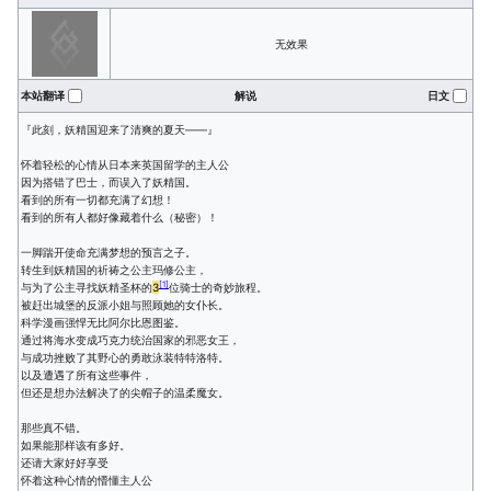
无效果
本站翻译
解说
日文
『此刻，妖精国迎来了清爽的夏天——』
怀着轻松的心情从日本来英国留学的主人公
因为搭错了巴士，而误入了妖精国。
看到的所有一切都充满了幻想！
看到的所有人都好像藏着什么（秘密）！
一脚踹开使命充满梦想的预言之子。
转生到妖精国的祈祷之公主玛修公主，
[
1
]
与为了公主寻找妖精圣杯的
3
位骑士的奇妙旅程。
被赶出城堡的反派小姐与照顾她的女仆长。
科学漫画强悍无比阿尔比恩图鉴。
通过将海水变成巧克力统治国家的邪恶女王，
与成功挫败了其野心的勇敢泳装特特洛特。
以及遭遇了所有这些事件，
但还是想办法解决了的尖帽子的温柔魔女。
那些真不错。
如果能那样该有多好。
还请大家好好享受
怀着这种心情的懵懂主人公