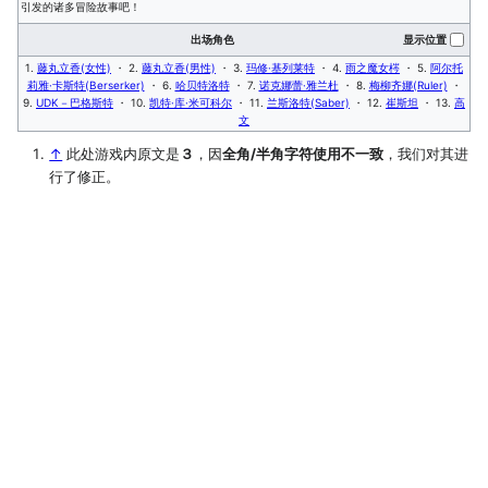
引发的诸多冒险故事吧！
出场角色
显示位置
1.
藤丸立香(女性)
・ 2.
藤丸立香(男性)
・ 3.
玛修·基列莱特
・ 4.
雨之魔女梣
・ 5.
阿尔托
莉雅·卡斯特(Berserker)
・ 6.
哈贝特洛特
・ 7.
诺克娜蕾·雅兰杜
・ 8.
梅柳齐娜(Ruler)
・
9.
UDK－巴格斯特
・ 10.
凯特·库·米可科尔
・ 11.
兰斯洛特(Saber)
・ 12.
崔斯坦
・ 13.
高
文
↑
此处游戏内原文是
３
，因
全角/半角字符使用不一致
，我们对其进
行了修正。