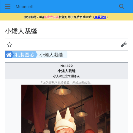
Mooncell
搜索
你知道吗？B站
年度大会员
权益可用于免费资助本站（
查看详情
）
小矮人裁缝
监视
查看
礼装图鉴
小矮人裁缝
No.1490
小矮人裁缝
小人の仕立て屋さん
卡面为游戏内原始资源，未经压缩处理。