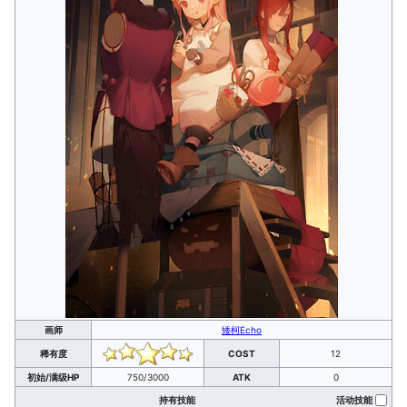
画师
矮柯Echo
稀有度
COST
12
初始/满级HP
750/3000
ATK
0
持有技能
活动技能