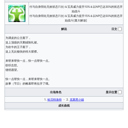
付与自身弱化无效状态(1次)＆宝具威力提升10%＆以NP已达30%的状态开
始战斗
付与自身弱化无效状态(1次)＆宝具威力提升15%＆以NP已达50%的状态开
始战斗[最大解放]
解说
日文
为调皮的公主殿下，
送上顶级的天鹅绒制礼裙。
为吹牛的王子殿下，
送上无比愉快的特大襞襟。
来呀来呀快一点，快一点呀快一点。
纺织念想。
缝纫愿望。
快一点呀快一点，来呀来呀快一点。
故事（节日）的帷幕即将拉开了哦。
出场角色
显示位置
1.
哈贝特洛特
・ 2.
克莱恩小姐
成长曲线