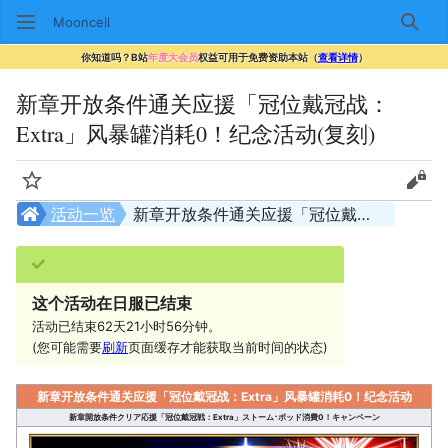
Mooncell
搜索
你知道吗？B站
年度大会员
权益可用于免费资助本站（
查看详情
）
新章开放条件通关应援「冠位戴冠战：
Extra」风暴罐消耗0！纪念活动(复刻)
监视
查看
活动一览
新章开放条件通关应援「冠位戴冠战：Extra」风暴罐消耗0！纪念活动(复刻)
这个活动在日服已结束
活动已结束62天21小时56分钟。
(您可能需要
刷新
页面缓存才能获取当前时间的状态)
新章开放条件通关应援「冠位戴冠战：Extra」风暴罐消耗0！纪念活动
新章開放条件クリア応援「冠位戴冠戦：Extra」ストーム･ポッド消費0！キャンペーン