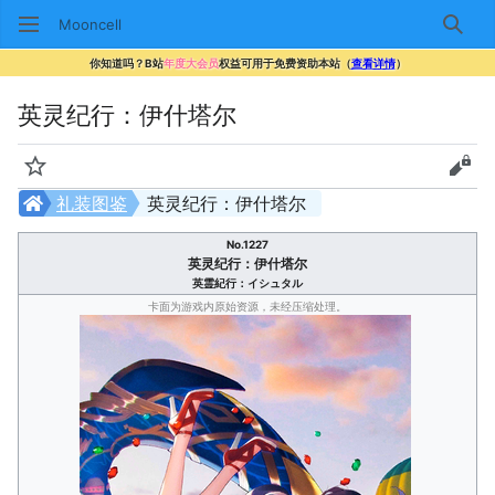
Mooncell
搜索
你知道吗？B站
年度大会员
权益可用于免费资助本站（
查看详情
）
英灵纪行：伊什塔尔
监视
查看
礼装图鉴
英灵纪行：伊什塔尔
No.1227
英灵纪行：伊什塔尔
英霊紀行：イシュタル
卡面为游戏内原始资源，未经压缩处理。