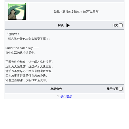
助战中获得的友情点＋10(可以重复)
解说
日文
「说得对！
独占这种景色未免太浪费了呢！」
under the same sky——
在你生活的这个世界中。
正因为终会结束，这一瞬才格外美丽。
正因为无法改变，这选择才无比宝贵。
请千万不要忘记一路走来的这段旅程。
因为故事将继续陪伴在您的身边。
怀着这份感谢，庆祝FGO五周年。
出场角色
显示位置
1.
伊什塔尔