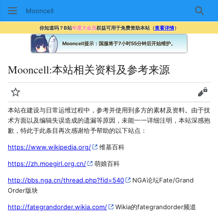
Mooncell
搜索
你知道吗？B站
年度大会员
权益可用于免费资助本站（
查看详情
）
Mooncell提示：国服将于7小时55分钟后开始维护。
Mooncell
:
本站相关资料及参考来源
监视
查看
本站在建设与日常运维过程中，参考并使用到多方的素材及资料。由于技
术方面以及编辑失误造成的遗漏等原因，未能一一详细注明，本站深感抱
歉，特此于此条目再次感谢给予帮助的以下站点：
https://www.wikipedia.org/
维基百科
https://zh.moegirl.org.cn/
萌娘百科
http://bbs.nga.cn/thread.php?fid=540
NGA论坛Fate/Grand
Order版块
http://fategrandorder.wikia.com/
Wikia的fategrandorder频道