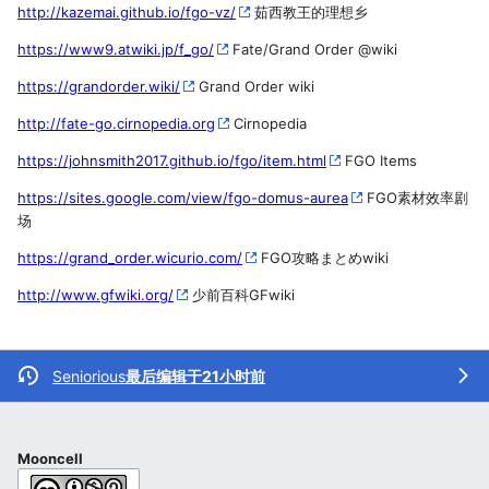
http://kazemai.github.io/fgo-vz/
茹西教王的理想乡
https://www9.atwiki.jp/f_go/
Fate/Grand Order @wiki
https://grandorder.wiki/
Grand Order wiki
http://fate-go.cirnopedia.org
Cirnopedia
https://johnsmith2017.github.io/fgo/item.html
FGO Items
https://sites.google.com/view/fgo-domus-aurea
FGO素材效率剧
场
https://grand_order.wicurio.com/
FGO攻略まとめwiki
http://www.gfwiki.org/
少前百科GFwiki
Seniorious
最后编辑于21小时前
Mooncell