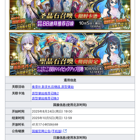
通用信息
关联活动
奏章Ⅲ 新灵长后继战 原型肇始
关联卡池
原型肇始推荐召唤2
原型肇始推荐召唤3
国服信息(使用北京时间)
开始时间
2025年8月24日(周日) 19:00
结束时间
2025年10月5日(周日) 12:59
开放时长
41天17小时59分钟
公告链接
国服官网公告(手机版)
日服信息(使用东京时间)