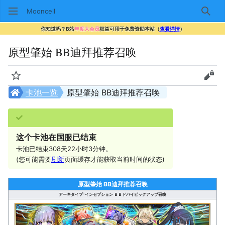
Mooncell
搜索
你知道吗？B站
年度大会员
权益可用于免费资助本站（
查看详情
）
原型肇始 BB迪拜推荐召唤
监视
查看
卡池一览
原型肇始 BB迪拜推荐召唤
这个卡池在国服已结束
卡池已结束308天22小时3分钟。
(您可能需要
刷新
页面缓存才能获取当前时间的状态)
原型肇始 BB迪拜推荐召唤
アーキタイプ･インセプション ＢＢドバイピックアップ召喚