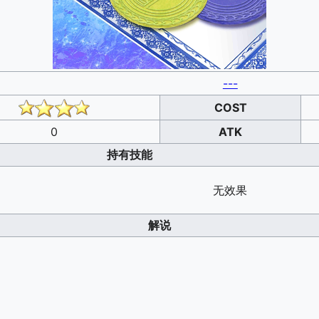
---
COST
0
ATK
持有技能
无效果
解说