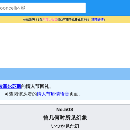
你知道吗？B站
年度大会员
权益可用于免费资助本站（
查看详情
）
帕拉塞尔苏斯
的
情人节回礼
。
，可查阅该从者的
情人节剧情语音
页面。
No.503
曾几何时所见幻象
いつか見た幻