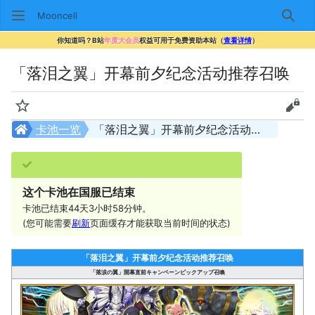
Mooncell
搜索
你知道吗？B站
年度大会员
权益可用于免费资助本站（
查看详情
）
「落泪之翼」开幕前夕纪念活动推荐召唤
监视
查看
卡池一览
「落泪之翼」开幕前夕纪念活动推荐召唤
这个卡池在国服已结束
卡池已结束44天3小时58分钟。
(您可能需要
刷新
页面缓存才能获取当前时间的状态)
「落泪之翼」开幕前夕纪念活动推荐召唤
「落涙の翼」開幕直前キャンペーンピックアップ召喚