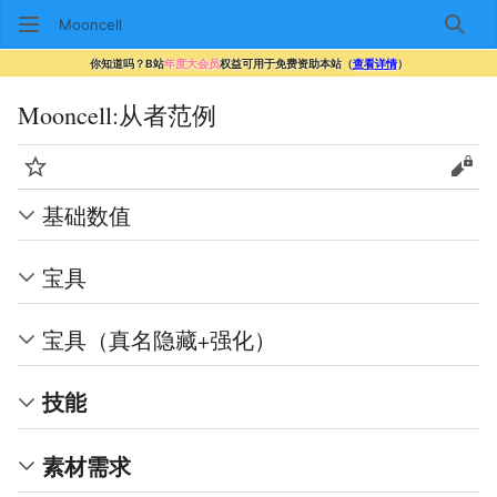
Mooncell
搜索
你知道吗？B站
年度大会员
权益可用于免费资助本站（
查看详情
）
Mooncell
:
从者范例
监视
查看
基础数值
宝具
宝具（真名隐藏+强化）
技能
素材需求