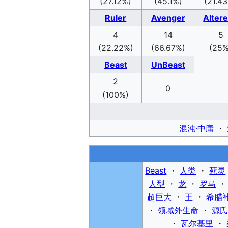
(27.12%)
(45.1%)
(21.4
Ruler
Avenger
Alter
4
14
5
(22.22%)
(66.67%)
(25%
Beast
UnBeast
2
0
(100%)
混沌·中庸
・
Beast
・
人类
・
死灵
人型
・
龙
・
罗马
超巨大
・
王
・
希腊
・
领域外生命
・
源
・
瓦尔基里
・