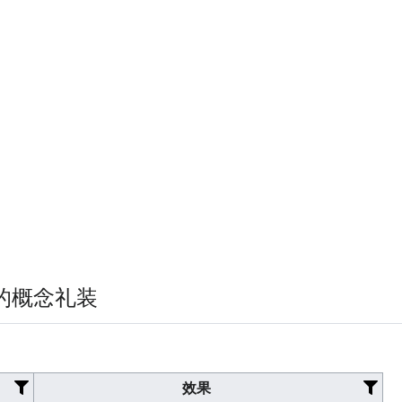
Foreigner
Pretender
Beast
无法召唤
（部分非
从者
）
在部分条件时持有该属性的从者
的概念礼装
效果