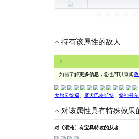
持有该属性的敌人
如需了解
更多信息
，您也可以查阅
敌
大怨灵徐福
、
魔犬巴格斯特
、
祭神科尔
对该属性具有特殊效果
对〔混沌〕有宝具特攻的从者