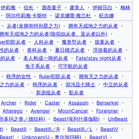
・
伊莉雅
・
信长
・
酒吞童子
・
虞美人
・
伊丽莎白
・
梅林
・
阿尔托莉雅·卡斯特
・
诺克娜蕾·雅兰杜
・
旺吉娜
・
从者(未拥有特别星之力)
・
拥有天或地之力的从者
・
拥有天或地之力的从者(除拟似从者、亚从者以外)
・
ber职阶从者
・
人科从者
・
魔兽型从者
・
孩童从者
・
性的从者
・
兽科从者
・
夏日模式从者
・
浮游着的从者
・
士的从者
・
多人构成一骑的从者
・
Fate/stay night从者
・
兔子系从者
・
可宇航的从者
・
秩序的女性
・
Ruler职阶从者
・
拥有天之力的从者
・
之力的从者
・
秩序的从者
・
混沌且七骑士
・
中立的从者
・
新选组从者
・
影从者
・
Archer
・
Rider
・
Caster
・
Assassin
・
Berserker
・
・
Alterego
・
Avenger
・
MoonCancer
・
Foreigner
・
t(所多玛之兽／德拉科)
・
Beast(埃列什基伽勒)
・
UnBeast
tⅠ
・
BeastⅡ
・
BeastⅢ／R
・
BeastⅢ／L
・
BeastⅣ
・
Beast¦
・
Unknown(U－奥尔加玛丽)
・
BeastⅥ
・