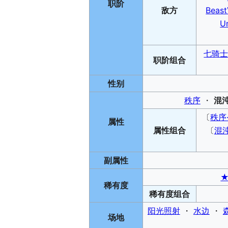
职阶
敌方
Beas
U
七骑
职阶
组合
性别
秩序
・
混
〔
秩序
属性
属性
组合
〔
混沌
副属性
★
稀有度
稀有度
组合
阳光照射
・
水边
・
场地