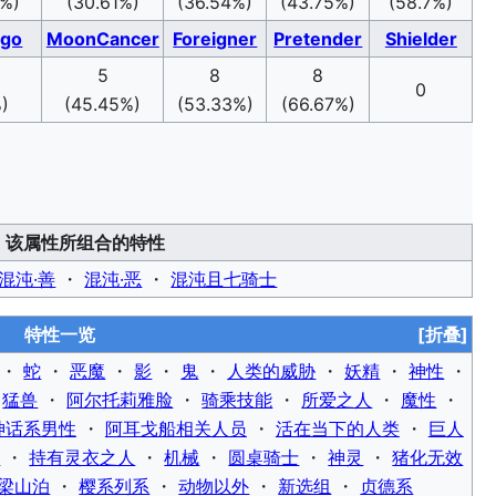
3%)
(30.61%)
(36.54%)
(43.75%)
(58.7%)
ego
MoonCancer
Foreigner
Pretender
Shielder
5
8
8
0
)
(45.45%)
(53.33%)
(66.67%)
该属性所组合的特性
混沌·善
・
混沌·恶
・
混沌且七骑士
特性一览
[折叠]
・
蛇
・
恶魔
・
影
・
鬼
・
人类的威胁
・
妖精
・
神性
・
・
猛兽
・
阿尔托莉雅脸
・
骑乘技能
・
所爱之人
・
魔性
・
神话系男性
・
阿耳戈船相关人员
・
活在当下的人类
・
巨人
氏
・
持有灵衣之人
・
机械
・
圆桌骑士
・
神灵
・
猪化无效
梁山泊
・
樱系列系
・
动物以外
・
新选组
・
贞德系