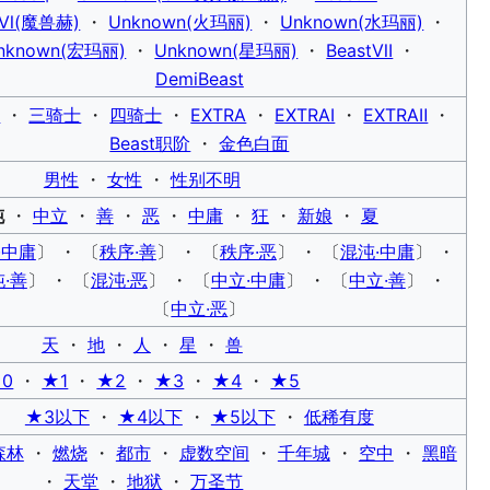
tⅥ(魔兽赫)
・
Unknown(火玛丽)
・
Unknown(水玛丽)
・
nknown(宏玛丽)
・
Unknown(星玛丽)
・
BeastⅦ
・
DemiBeast
士
・
三骑士
・
四骑士
・
EXTRA
・
EXTRAⅠ
・
EXTRAⅡ
・
Beast职阶
・
金色白面
男性
・
女性
・
性别不明
沌
・
中立
・
善
・
恶
・
中庸
・
狂
・
新娘
・
夏
·中庸
〕 ・ 〔
秩序·善
〕 ・ 〔
秩序·恶
〕 ・ 〔
混沌·中庸
〕 ・
·善
〕 ・ 〔
混沌·恶
〕 ・ 〔
中立·中庸
〕 ・ 〔
中立·善
〕 ・
〔
中立·恶
〕
天
・
地
・
人
・
星
・
兽
0
・
★1
・
★2
・
★3
・
★4
・
★5
★3以下
・
★4以下
・
★5以下
・
低稀有度
森林
・
燃烧
・
都市
・
虚数空间
・
千年城
・
空中
・
黑暗
・
天堂
・
地狱
・
万圣节