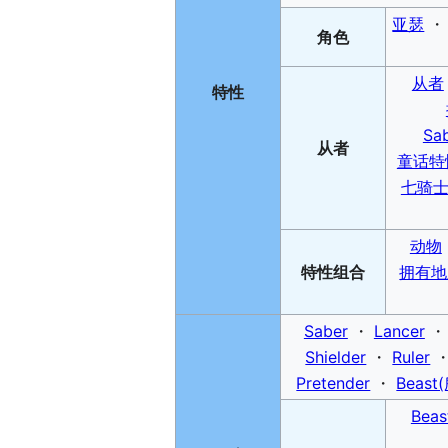
亚瑟
角色
从者
特性
Sa
从者
童话特
七骑
动物
特性
组合
拥有地
Saber
・
Lancer
Shielder
・
Ruler
Pretender
・
Beas
Beas