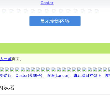
Caster
Assassin
显示全部内容
Berserker
Ruler
人一览
页面。
Avenger
努诺斯
、
Caster(蓝胡子)
、
贞德(Lancer)
、
真瓦津日神弹正
、
魔
Alterego
的从者
MoonCancer