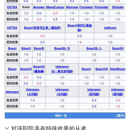
受到伤害
0.5
0.5
0.5
0.5
0.5
0.5
1.5
EXTRA
Ruler
Avenger
MoonCancer
Alterego
Foreigner
Pretender
Shielder
造成伤害
1.0
0.5
2.0
1.0
1.0
1.0
1.0
受到伤害
1.0
2.0
0.5
1.0
1.0
1.0
1.0
Beast(埃列什基伽
EXTRA
Beast(所多玛之兽／德拉科)
UnBeast
勒)
造成伤害
2.0
0.5
1.0
受到伤害
0.5
1.5
1.0
Beast
BeastⅠ
BeastⅡ
BeastⅢ／R
BeastⅢ／L
BeastⅣ
造成伤害
1.0
1.0
1.0
1.0
1.0
受到伤害
1.0
1.0
1.0
1.0
1.0
BeastⅥ
Unknown
Beast
BeastⅥ
Beast¦
BeastⅦ
DemiBeast
(魔兽赫)
(U－奥尔加玛丽)
造成伤害
2.0
0.5
1.0
1.0
1.0
1.0
受到伤害
0.5
2.0
1.0
1.0
1.0
1.0
Unknown
Unknown
Unknown
Unknown
Unknown
(火玛丽)
(水玛丽)
(宏玛丽)
(星玛丽)
造成伤害
1.0
1.0
0.5
2.0
受到伤害
1.0
1.0
0.5
1.5
特性一览
[展开]
对该职阶具有特殊效果的从者