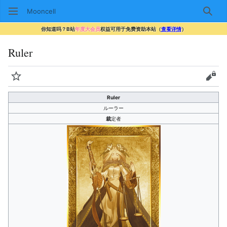
Mooncell
搜索
你知道吗？B站
年度大会员
权益可用于免费资助本站（
查看详情
）
Ruler
监视
查看
Ruler
ルーラー
裁
定者