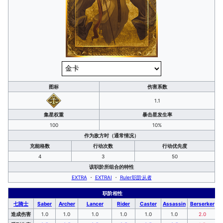
图标
伤害系数
1.1
集星权重
暴击星发生率
100
10%
作为敌方时（通常情况）
充能格数
行动次数
行动优先度
4
3
50
该职阶所组合的特性
EXTRA
・
EXTRAⅠ
・
Ruler职阶从者
职阶相性
七骑士
Saber
Archer
Lancer
Rider
Caster
Assassin
Berserker
造成伤害
1.0
1.0
1.0
1.0
1.0
1.0
2.0