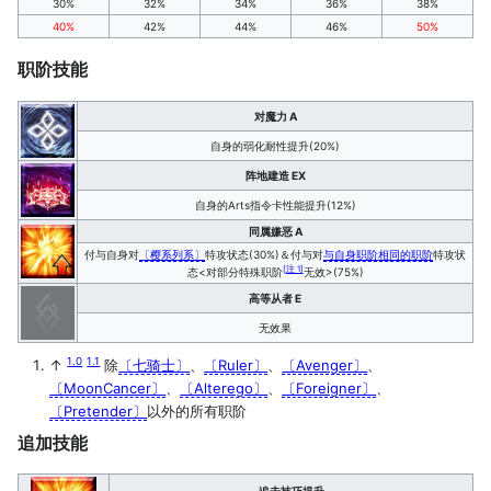
30%
32%
34%
36%
38%
40%
42%
44%
46%
50%
职阶技能
对魔力 A
自身的弱化耐性提升(20%)
阵地建造 EX
自身的Arts指令卡性能提升(12%)
同属嫌恶 A
付与自身对
〔樱系列系〕
特攻状态(30%)＆付与对
与自身职阶相同的职阶
特攻状
[
注 1
]
态<对部分特殊职阶
无效>(75%)
高等从者 E
无效果
1.0
1.1
↑
除
〔七骑士〕
、
〔Ruler〕
、
〔Avenger〕
、
〔MoonCancer〕
、
〔Alterego〕
、
〔Foreigner〕
、
〔Pretender〕
以外的所有职阶
追加技能