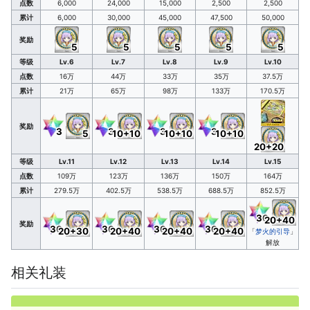
点数
6,000
24,000
15,000
2,500
2,500
累计
6,000
30,000
45,000
47,500
50,000
奖励
5
5
5
5
5
等级
Lv.6
Lv.7
Lv.8
Lv.9
Lv.10
点数
16万
44万
33万
35万
37.5万
累计
21万
65万
98万
133万
170.5万
奖励
3
3
3
3
5
10+10
10+10
10+10
20+20
等级
Lv.11
Lv.12
Lv.13
Lv.14
Lv.15
点数
109万
123万
136万
150万
164万
累计
279.5万
402.5万
538.5万
688.5万
852.5万
30
20+40
奖励
30
30
30
30
20+30
20+40
20+40
20+40
「
梦火的引导
」
解放
相关礼装