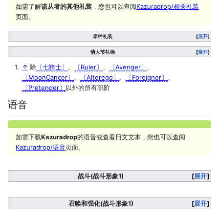
如需了解
该从者的其他礼装
，您也可以查阅
Kazuradrop/相关礼装
页面。
牵绊礼装
展开
情人节礼物
展开
↑
除
〔七骑士〕
、
〔Ruler〕
、
〔Avenger〕
、
〔MoonCancer〕
、
〔Alterego〕
、
〔Foreigner〕
、
〔Pretender〕
以外的所有职阶
语音
如需下载
Kazuradrop
的语音或查看日文文本，您也可以查阅
Kazuradrop/语音
页面。
战斗(战斗形象1)
展开
召唤和强化(战斗形象1)
展开