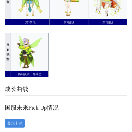
型
第1阶段
第2阶段
第3阶段
灵
衣
模
型
简易灵衣：缪瑞恩
成长曲线
国服未来Pick Up情况
显示卡池