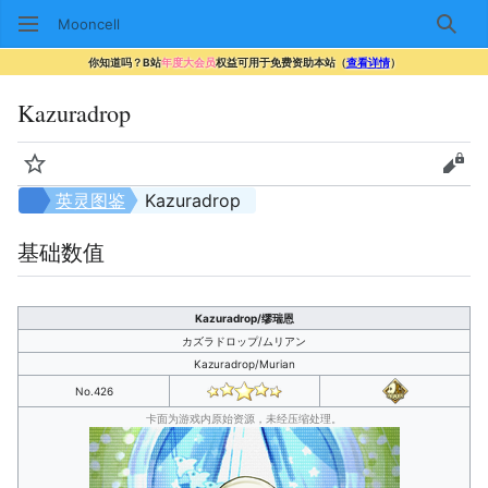
Mooncell
搜索
你知道吗？B站
年度大会员
权益可用于免费资助本站（
查看详情
）
Kazuradrop
监视
查看
英灵图鉴
Kazuradrop
基础数值
Kazuradrop/缪瑞恩
カズラドロップ/ムリアン
Kazuradrop/Murian
No.426
卡面为游戏内原始资源，未经压缩处理。