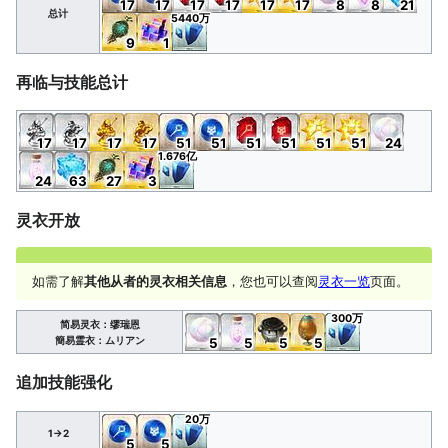
17
17
17
17
17
17
8
8
21
总计
5440万
9
1
再临与技能总计
17
17
17
17
51
51
51
51
51
51
24
1.676亿
24
63
27
3
灵衣开放
如需了解
其他从者的灵衣相关信息
，您也可以查阅
灵衣一览
页面。
300万
简易灵衣：缪瑞恩
簡易霊衣：ムリアン
5
5
5
5
追加技能强化
20万
1→2
5
5