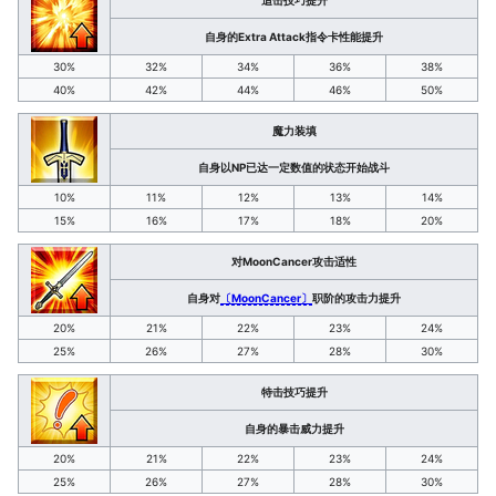
追击技巧提升
自身的Extra Attack指令卡性能提升
30%
32%
34%
36%
38%
40%
42%
44%
46%
50%
魔力装填
自身以NP已达一定数值的状态开始战斗
10%
11%
12%
13%
14%
15%
16%
17%
18%
20%
对MoonCancer攻击适性
自身对
〔MoonCancer〕
职阶的攻击力提升
20%
21%
22%
23%
24%
25%
26%
27%
28%
30%
特击技巧提升
自身的暴击威力提升
20%
21%
22%
23%
24%
25%
26%
27%
28%
30%