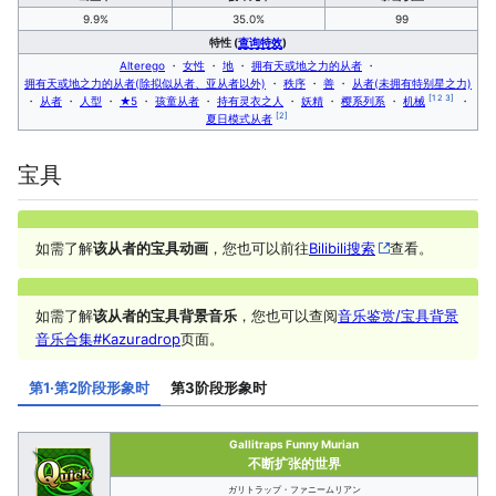
9.9%
35.0%
99
特性 (
查询特效
)
Alterego
・
女性
・
地
・
拥有天或地之力的从者
・
拥有天或地之力的从者(除拟似从者、亚从者以外)
・
秩序
・
善
・
从者(未拥有特别星之力)
[1 2 3]
・
从者
・
人型
・
★5
・
孩童从者
・
持有灵衣之人
・
妖精
・
樱系列系
・
机械
・
[2]
夏日模式从者
宝具
如需了解
该从者的宝具动画
，您也可以前往
Bilibili搜索
查看。
如需了解
该从者的宝具背景音乐
，您也可以查阅
音乐鉴赏/宝具背景
音乐合集#Kazuradrop
页面。
第1·第2阶段形象时
第3阶段形象时
Gallitraps Funny Murian
不断扩张的世界
ガリトラップ・ファニームリアン