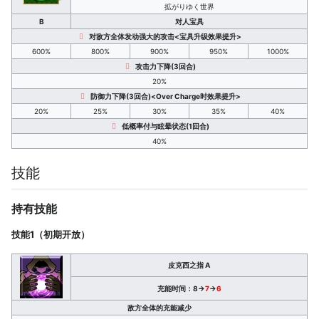
拡がりゆく世界
B
对人宝具
对敌方全体发动强大的攻击<宝具升级效果提升>
600%
800%
900%
950%
1000%
攻击力下降(3回合)
20%
防御力下降(3回合)<Over Charge时效果提升>
20%
25%
30%
35%
40%
低概率付与眩晕状态(1回合)
40%
技能
持有技能
技能1（初期开放）
皮克西之指 A
充能时间：8→
7
→
6
敌方全体的充能减少