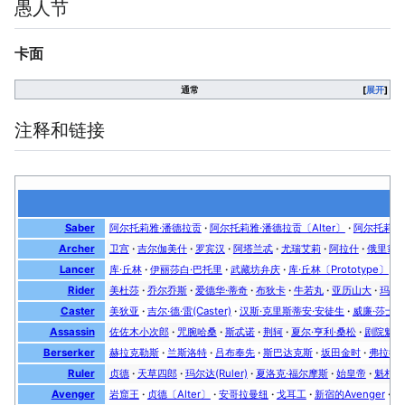
愚人节
卡面
通常
展开
注释和链接
Saber
阿尔托莉雅·潘德拉贡
阿尔托莉雅·潘德拉贡〔Alter〕
阿尔托莉雅·
Archer
卫宫
吉尔伽美什
罗宾汉
阿塔兰忒
尤瑞艾莉
阿拉什
俄里翁
Lancer
库·丘林
伊丽莎白·巴托里
武藏坊弁庆
库·丘林〔Prototype〕
Rider
美杜莎
乔尔乔斯
爱德华·蒂奇
布狄卡
牛若丸
亚历山大
玛丽
Caster
美狄亚
吉尔·德·雷(Caster)
汉斯·克里斯蒂安·安徒生
威廉·莎士
Assassin
佐佐木小次郎
咒腕哈桑
斯忒诺
荆轲
夏尔·亨利·桑松
剧院魅影
Berserker
赫拉克勒斯
兰斯洛特
吕布奉先
斯巴达克斯
坂田金时
弗拉德
Ruler
贞德
天草四郎
玛尔达(Ruler)
夏洛克·福尔摩斯
始皇帝
魁札尔
Avenger
岩窟王
贞德〔Alter〕
安哥拉曼纽
戈耳工
新宿的Avenger
安