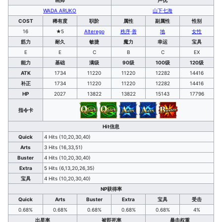
WADA ARUKO
山下七海
COST
稀有度
职阶
属性
副属性
性别
16
★5
Alterego
秩序
·
善
地
女性
筋力
耐久
敏捷
魔力
幸运
宝具
E
E
C
B
C
EX
能力
基础
满级
90级
100级
120级
ATK
1734
11220
11220
12282
14416
补正
1734
11220
11220
12282
14416
HP
2027
13822
13822
15143
17796
指令卡
Hit信息
Quick
4 Hits (10,20,30,40)
Arts
3 Hits (16,33,51)
Buster
4 Hits (10,20,30,40)
Extra
5 Hits (6,13,20,26,35)
宝具
4 Hits (10,20,30,40)
NP获得率
Quick
Arts
Buster
Extra
宝具
受击
0.68%
0.68%
0.68%
0.68%
0.68%
4%
出星率
被即死率
暴击权重