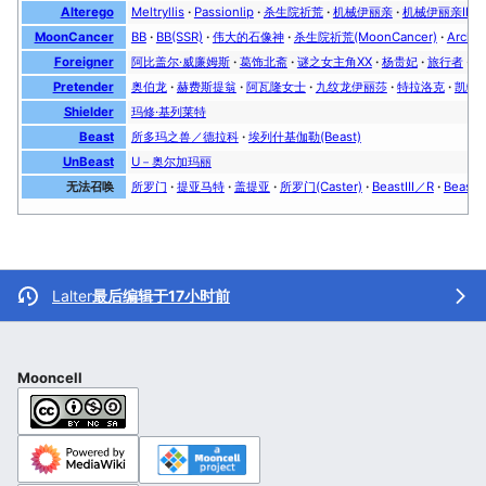
Alterego
Meltryllis
Passionlip
杀生院祈荒
机械伊丽亲
机械伊丽亲Ⅱ号
MoonCancer
BB
BB(SSR)
伟大的石像神
杀生院祈荒(MoonCancer)
Arche
Foreigner
阿比盖尔·威廉姆斯
葛饰北斋
谜之女主角XX
杨贵妃
旅行者
阿
Pretender
奥伯龙
赫费斯提翁
阿瓦隆女士
九纹龙伊丽莎
特拉洛克
凯特·
Shielder
玛修·基列莱特
Beast
所多玛之兽／德拉科
埃列什基伽勒(Beast)
UnBeast
U－奥尔加玛丽
无法召唤
所罗门
提亚马特
盖提亚
所罗门(Caster)
BeastⅢ／R
Beast
Lalter
最后编辑于17小时前
Mooncell