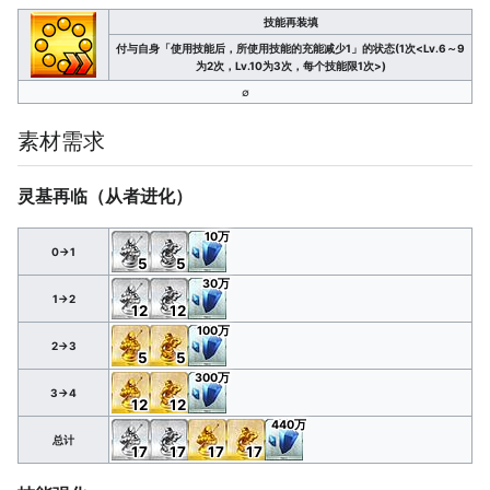
技能再装填
付与自身「使用技能后，所使用技能的充能减少1」的状态(1次<Lv.6～9
为2次，Lv.10为3次，每个技能限1次>)
∅
素材需求
灵基再临（从者进化）
10万
0→1
5
5
30万
1→2
12
12
100万
2→3
5
5
300万
3→4
12
12
440万
总计
17
17
17
17