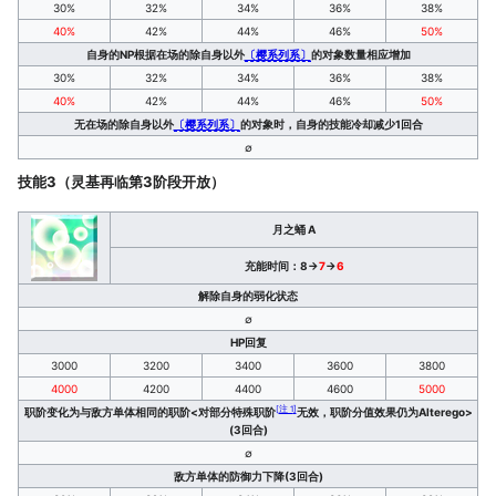
30%
32%
34%
36%
38%
40%
42%
44%
46%
50%
自身的NP根据在场的除自身以外
〔樱系列系〕
的对象数量相应增加
30%
32%
34%
36%
38%
40%
42%
44%
46%
50%
无在场的除自身以外
〔樱系列系〕
的对象时，自身的技能冷却减少1回合
∅
技能3（灵基再临第3阶段开放）
月之蛹 A
充能时间：8→
7
→
6
解除自身的弱化状态
∅
HP回复
3000
3200
3400
3600
3800
4000
4200
4400
4600
5000
[
注 1
]
职阶变化为与敌方单体相同的职阶<对部分特殊职阶
无效，职阶分值效果仍为Alterego>
(3回合)
∅
敌方单体的防御力下降(3回合)