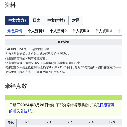
资料
中文(官方)
日文
中文(本站)
对照
角色详情
个人资料1
个人资料2
个人资料3
个人资料4
个人
角色详情
SAKURA FIVE之一，慈爱的他人格。
身
作为人类肯定派，是会为人类鞠躬尽瘁的治疗型AI。
出
推崇整饬有序的体制与道德规范，
地
还肩负着发现、消除SE.RA.PH内部Bug的病毒检查者的职责。
属
与那些作为人类之敌被制作出来的SAKURA FIVE不同，是对BB与其他Ego们的存在方式——
特
充满矛盾的存在方式——怀有反感的正义他人格。
喜
讨
天
牵绊点数
日服于
2024年8月28日
增加了部分牵绊等级奖励，详见
日服官网
的相关公告
。
等级
Lv.1
Lv.2
Lv.3
Lv.4
Lv.5