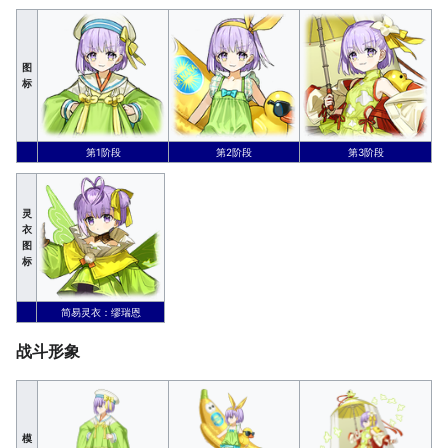
图
标
第1阶段
第2阶段
第3阶段
灵
衣
图
标
简易灵衣：缪瑞恩
战斗形象
模