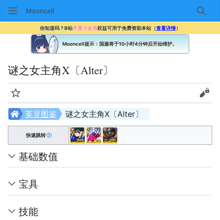
Mooncell
搜索
你知道吗？B站
年度大会员
权益可用于免费资助本站（
查看详情
）
Mooncell提示：国服将于10小时4分钟后开始维护。
谜之女主角X〔Alter〕
监视
查看
英灵图鉴
谜之女主角X〔Alter〕
快速跳转
基础数值
宝具
技能