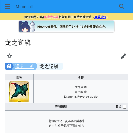
Mooncell
搜索
你知道吗？B站
年度大会员
权益可用于免费资助本站（
查看详情
）
Mooncell提示：国服将于6小时43分钟后开始维护。
龙之逆鳞
监视
查看
道具一览
龙之逆鳞
图标
名称
龙之逆鳞
竜の逆鱗
Dragon's Reverse Scale
详细信息
日文
【技能强化＆灵基再临素材】
逆向生长于龙种下颚的鳞片