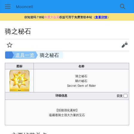
Mooncell
搜索
你知道吗？B站
年度大会员
权益可用于免费资助本站（
查看详情
）
骑之秘石
监视
查看
道具一览
骑之秘石
图标
名称
骑之秘石
騎の秘石
Secret Gem of Rider
详细信息
日文
【技能强化素材】
蕴藏着骑士强大力量的宝石