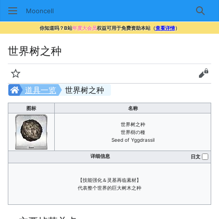
Mooncell
搜索
你知道吗？B站
年度大会员
权益可用于免费资助本站（
查看详情
）
世界树之种
监视
查看
道具一览
世界树之种
图标
名称
世界树之种
世界樹の種
Seed of Yggdrassil
详细信息
日文
【技能强化＆灵基再临素材】
代表整个世界的巨大树木之种