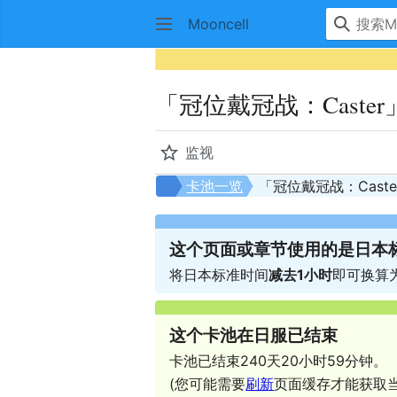
Mooncell
「冠位戴冠战：Caste
监视
卡池一览
「冠位戴冠战：Cast
这个页面或章节使用的是日本
将日本标准时间
减去1小时
即可换算为
这个卡池在日服已结束
卡池已结束240天20小时59分钟。
(您可能需要
刷新
页面缓存才能获取当