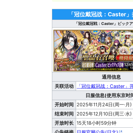
「冠位戴冠战：Caster
「冠位戴冠戦：Caster」ピック
通用信息
关联活动
「冠位戴冠战：Caster
日服信息(使用东京时间
开始时间
2025年11月24日(周一·月) 
结束时间
2025年12月10日(周三·水) 
开放时长
15天18小时59分钟
公告链接
日服官网公告(日文)