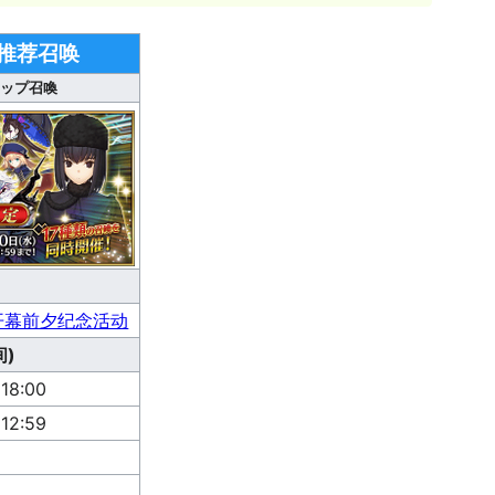
」推荐召唤
アップ召喚
」开幕前夕纪念活动
)
18:00
12:59