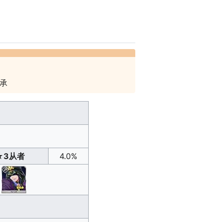
承
★3从者
4.0%