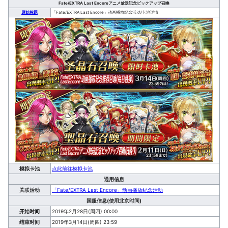
Fate/EXTRA Last Encoreアニメ放送記念ピックアップ召喚
原始标题
「Fate/EXTRA Last Encore」动画播放纪念活动/卡池详情
模拟卡池
点此前往模拟卡池
通用信息
关联活动
「Fate/EXTRA Last Encore」动画播放纪念活动
国服信息(使用北京时间)
开始时间
2019年2月28日(周四) 00:00
结束时间
2019年3月14日(周四) 23:59