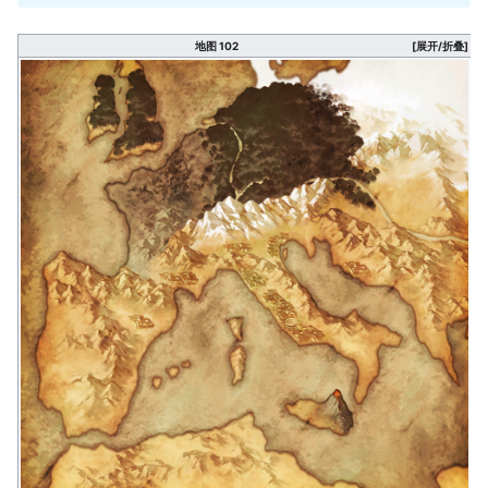
地图 102
[展开/折叠]