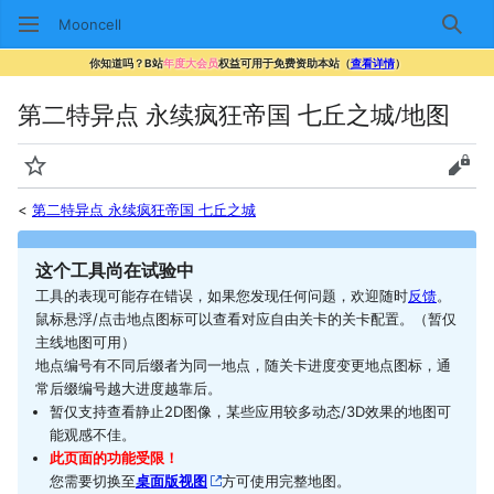
Mooncell
搜索
你知道吗？B站
年度大会员
权益可用于免费资助本站（
查看详情
）
第二特异点 永续疯狂帝国 七丘之城/地图
监视
查看
<
第二特异点 永续疯狂帝国 七丘之城
这个工具尚在试验中
工具的表现可能存在错误，如果您发现任何问题，欢迎随时
反馈
。
鼠标悬浮/点击地点图标可以查看对应自由关卡的关卡配置。（暂仅
主线地图可用）
地点编号有不同后缀者为同一地点，随关卡进度变更地点图标，通
常后缀编号越大进度越靠后。
暂仅支持查看静止2D图像，某些应用较多动态/3D效果的地图可
能观感不佳。
此页面的功能受限！
您需要切换至
桌面版视图
方可使用完整地图。