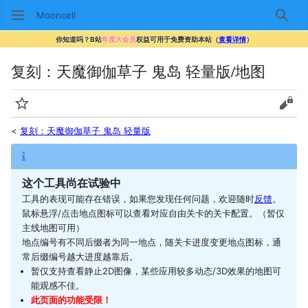
Mooncell
搜索
你知道吗？B站
年度大会员
权益可用于免费资助本站（
查看详情
）
复刻：天魔御伽草子 鬼岛 轻量版/地图
监视
查看
<
复刻：天魔御伽草子 鬼岛 轻量版
这个工具尚在试验中
工具的表现可能存在错误，如果您发现任何问题，欢迎随时
反馈
。
鼠标悬浮/点击地点图标可以查看对应自由关卡的关卡配置。（暂仅
主线地图可用）
地点编号有不同后缀者为同一地点，随关卡进度变更地点图标，通
常后缀编号越大进度越靠后。
暂仅支持查看静止2D图像，某些应用较多动态/3D效果的地图可
能观感不佳。
此页面的功能受限！