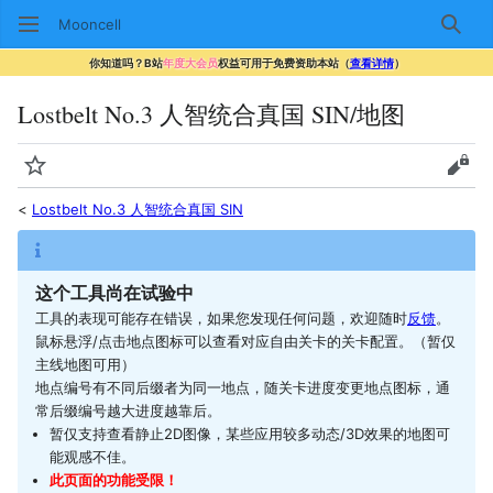
Mooncell
搜索
你知道吗？B站
年度大会员
权益可用于免费资助本站（
查看详情
）
Lostbelt No.3 人智统合真国 SIN/地图
监视
查看
<
Lostbelt No.3 人智统合真国 SIN
这个工具尚在试验中
工具的表现可能存在错误，如果您发现任何问题，欢迎随时
反馈
。
鼠标悬浮/点击地点图标可以查看对应自由关卡的关卡配置。（暂仅
主线地图可用）
地点编号有不同后缀者为同一地点，随关卡进度变更地点图标，通
常后缀编号越大进度越靠后。
暂仅支持查看静止2D图像，某些应用较多动态/3D效果的地图可
能观感不佳。
此页面的功能受限！