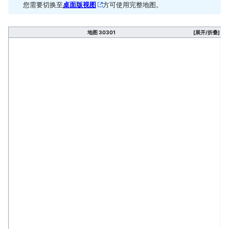
您需要切换至
桌面版视图
方可使用完整地图。
地图 30301
[展开/折叠]