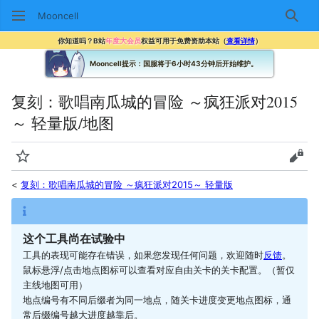
Mooncell
搜索
你知道吗？B站
年度大会员
权益可用于免费资助本站（
查看详情
）
Mooncell提示：国服将于6小时43分钟后开始维护。
复刻：歌唱南瓜城的冒险 ～疯狂派对2015
～ 轻量版/地图
监视
查看
<
复刻：歌唱南瓜城的冒险 ～疯狂派对2015～ 轻量版
这个工具尚在试验中
工具的表现可能存在错误，如果您发现任何问题，欢迎随时
反馈
。
鼠标悬浮/点击地点图标可以查看对应自由关卡的关卡配置。（暂仅
主线地图可用）
地点编号有不同后缀者为同一地点，随关卡进度变更地点图标，通
常后缀编号越大进度越靠后。