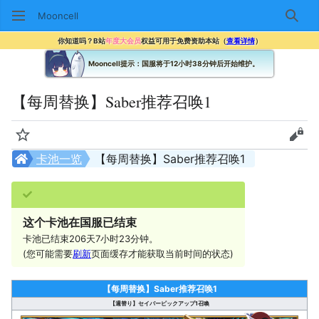
Mooncell
搜索
你知道吗？B站
年度大会员
权益可用于免费资助本站（
查看详情
）
Mooncell提示：国服将于12小时38分钟后开始维护。
【每周替换】Saber推荐召唤1
监视
查看
卡池一览
【每周替换】Saber推荐召唤1
这个卡池在国服已结束
卡池已结束206天7小时23分钟。
(您可能需要
刷新
页面缓存才能获取当前时间的状态)
【每周替换】Saber推荐召唤1
【週替り】セイバーピックアップ1召喚