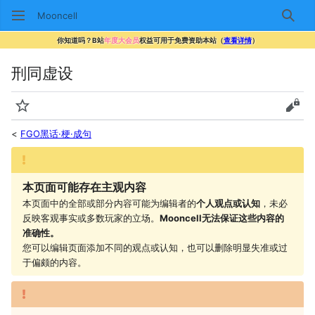
Mooncell
搜索
你知道吗？B站
年度大会员
权益可用于免费资助本站（
查看详情
）
刑同虚设
监视
查看
<
FGO黑话·梗·成句
本页面可能存在主观内容
本页面中的全部或部分内容可能为编辑者的
个人观点或认知
，未必
反映客观事实或多数玩家的立场。
Mooncell无法保证这些内容的
准确性。
您可以编辑页面添加不同的观点或认知，也可以删除明显失准或过
于偏颇的内容。