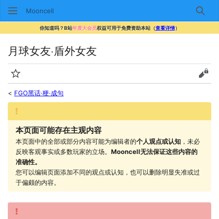
Mooncell
搜索
你知道吗？B站
年度大会员
权益可用于免费资助本站（
查看详情
）
月球女友·盾外女友
监视
查看
<
FGO黑话·梗·成句
本页面可能存在主观内容
本页面中的全部或部分内容可能为编辑者的
个人观点或认知
，未必
反映客观事实或多数玩家的立场。
Mooncell无法保证这些内容的
准确性。
您可以编辑页面添加不同的观点或认知，也可以删除明显失准或过
于偏颇的内容。