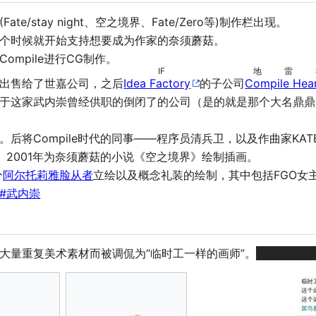
/stay night、空之境界、Fate/Zero等)制作栏出现。
个时候就开始支持想要成为作家的奈须蘑菇。
mpile进行CG制作。
IF
地雷
出售给了世嘉公司，之后
Idea Factory
的子公司
Compile Hea
于这家武内崇曾经供职的倒闭了的公司（是的就是那个大名鼎鼎
后将Compile时代的同事——程序员清兵卫，以及作曲家KAT
姬。2001年为奈须蘑菇的小说《空之境界》绘制插画。
分
阿尔托莉雅脸从者
立绘以及概念礼装的绘制，其中包括FGO女
#武内崇
大量重复美术素材而被调侃为“临时工一样的画师”。
甚至还影响