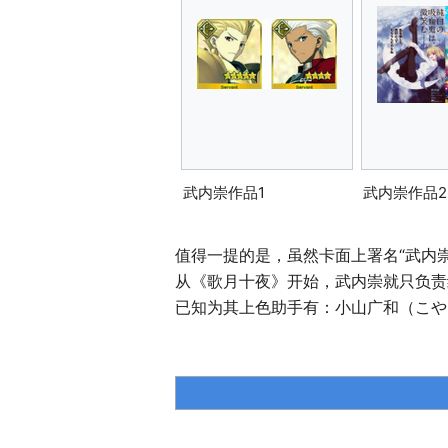
武内崇作品1
武内崇作品2
值得一提的是，虽然卡面上署名“武内
从《歌月十夜》开始，武内崇就只负责
已知为其上色助手有：小山广和（こやまひ