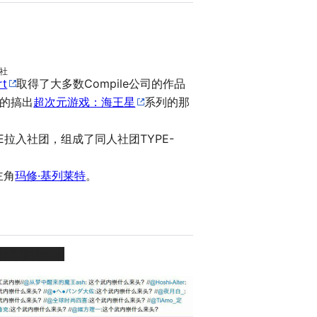
社
rt
取得了大多数Compile公司的作品
的搞出
超次元游戏：海王星
系列的那
E拉入社团，组成了同人社团TYPE-
主角
玛修·基列莱特
。
到其他的画师