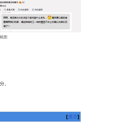
截图
分。
展开