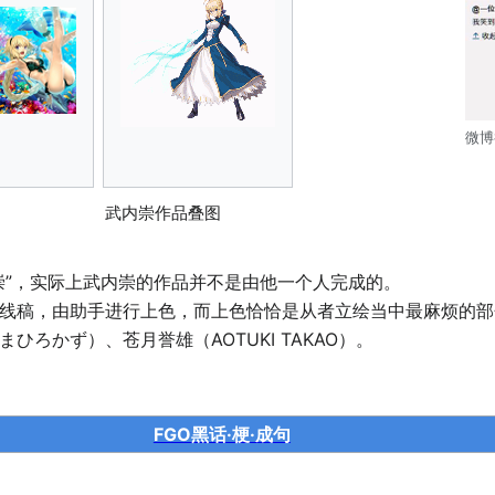
微博
武内崇作品叠图
崇”，实际上武内崇的作品并不是由他一个人完成的。
线稿，由助手进行上色，而上色恰恰是从者立绘当中最麻烦的部
ろかず）、苍月誉雄（AOTUKI TAKAO）。
FGO黑话·梗·成句