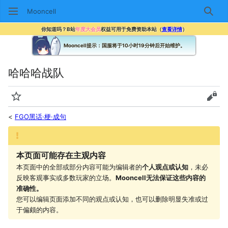
Mooncell
搜索
你知道吗？B站
年度大会员
权益可用于免费资助本站（
查看详情
）
Mooncell提示：国服将于10小时19分钟后开始维护。
哈哈哈战队
监视
查看
<
FGO黑话·梗·成句
本页面可能存在主观内容
本页面中的全部或部分内容可能为编辑者的
个人观点或认知
，未必
反映客观事实或多数玩家的立场。
Mooncell无法保证这些内容的
准确性。
您可以编辑页面添加不同的观点或认知，也可以删除明显失准或过
于偏颇的内容。