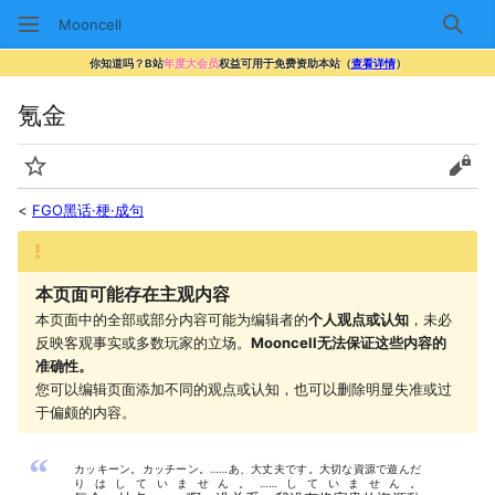
Mooncell
搜索
你知道吗？B站
年度大会员
权益可用于免费资助本站（
查看详情
）
氪金
监视
查看
<
FGO黑话·梗·成句
本页面可能存在主观内容
本页面中的全部或部分内容可能为编辑者的
个人观点或认知
，未必
反映客观事实或多数玩家的立场。
Mooncell无法保证这些内容的
准确性。
您可以编辑页面添加不同的观点或认知，也可以删除明显失准或过
于偏颇的内容。
“
カッキーン。カッチーン。……あ、大丈夫です。大切な資源で遊んだ
りはしていません。……していません。