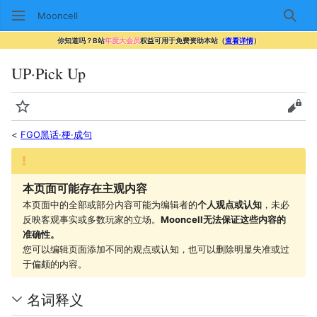
Mooncell
搜索
你知道吗？B站
年度大会员
权益可用于免费资助本站（
查看详情
）
UP·Pick Up
监视
查看
<
FGO黑话·梗·成句
本页面可能存在主观内容
本页面中的全部或部分内容可能为编辑者的
个人观点或认知
，未必
反映客观事实或多数玩家的立场。
Mooncell无法保证这些内容的
准确性。
您可以编辑页面添加不同的观点或认知，也可以删除明显失准或过
于偏颇的内容。
名词释义