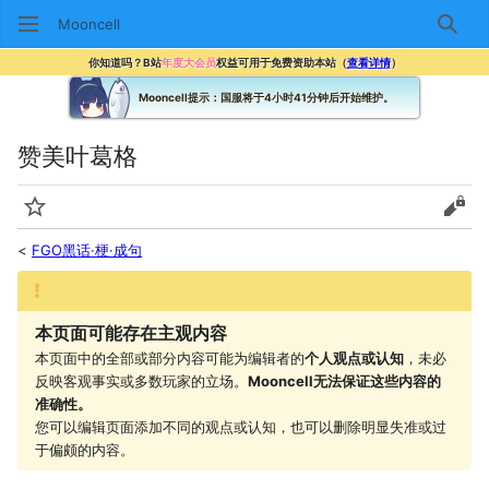
Mooncell
搜索
你知道吗？B站
年度大会员
权益可用于免费资助本站（
查看详情
）
Mooncell提示：国服将于4小时41分钟后开始维护。
赞美叶葛格
监视
查看
<
FGO黑话·梗·成句
本页面可能存在主观内容
本页面中的全部或部分内容可能为编辑者的
个人观点或认知
，未必
反映客观事实或多数玩家的立场。
Mooncell无法保证这些内容的
准确性。
您可以编辑页面添加不同的观点或认知，也可以删除明显失准或过
于偏颇的内容。